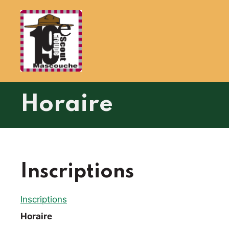
Aller
au
contenu
Horaire
Inscriptions
Inscriptions
Horaire